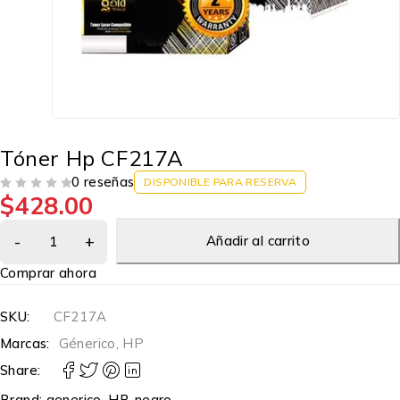
Tóner Hp CF217A
0 reseñas
DISPONIBLE PARA RESERVA
$
428.00
VALORADO EN
DE 5
Añadir al carrito
Comprar ahora
SKU:
CF217A
Marcas:
Génerico
,
HP
Share:
Brand:
generico
,
HP
,
negro