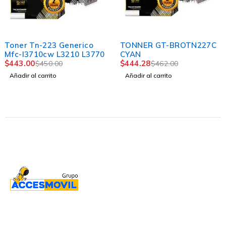
-2%
-4%
Toner Tn-223 Generico
TONNER GT-BROTN227C
Mfc-l3710cw L3210 L3770
CYAN
$
443.00
$
444.28
$
450.00
$
462.00
Añadir al carrito
Añadir al carrito