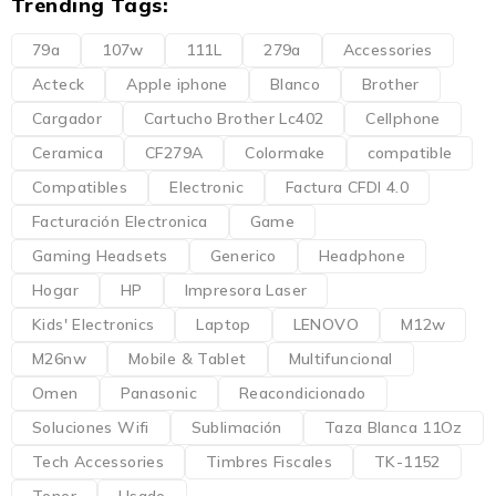
Trending Tags:
79a
107w
111L
279a
Accessories
Acteck
Apple iphone
Blanco
Brother
Cargador
Cartucho Brother Lc402
Cellphone
Ceramica
CF279A
Colormake
compatible
Compatibles
Electronic
Factura CFDI 4.0
Facturación Electronica
Game
Gaming Headsets
Generico
Headphone
Hogar
HP
Impresora Laser
Kids' Electronics
Laptop
LENOVO
M12w
M26nw
Mobile & Tablet
Multifuncional
Omen
Panasonic
Reacondicionado
Soluciones Wifi
Sublimación
Taza Blanca 11Oz
Tech Accessories
Timbres Fiscales
TK-1152