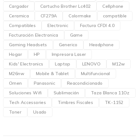
Cargador
Cartucho Brother Lc402
Cellphone
Ceramica
CF279A
Colormake
compatible
Compatibles
Electronic
Factura CFDI 4.0
Facturación Electronica
Game
Gaming Headsets
Generico
Headphone
Hogar
HP
Impresora Laser
Kids' Electronics
Laptop
LENOVO
M12w
M26nw
Mobile & Tablet
Multifuncional
Omen
Panasonic
Reacondicionado
Soluciones Wifi
Sublimación
Taza Blanca 11Oz
Tech Accessories
Timbres Fiscales
TK-1152
Toner
Usado