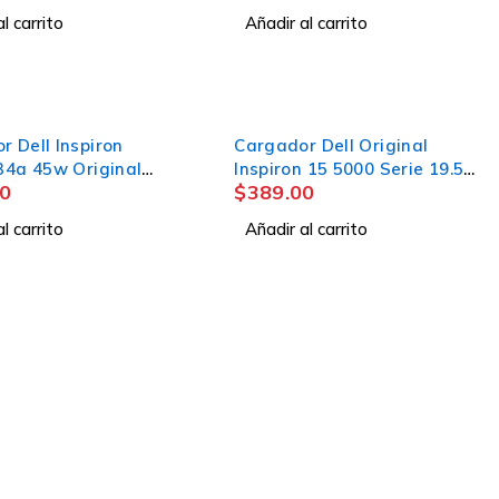
l carrito
Añadir al carrito
r Dell Inspiron
Cargador Dell Original
.34a 45w Original
Inspiron 15 5000 Serie 19.5v
0
$
389.00
3.34a
l carrito
Añadir al carrito