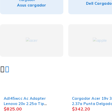
Dell Cargado
Asus cargador
Adl45wcc Ac Adapter
Cargador Acer 19v 3
Lenovo 20v 2.25a Tip
2.37a Punta Delgad
$
825.00
$
342.20
4.0x1.7mm 45w cargador
3.3x1.1m