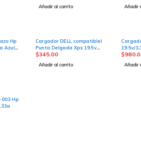
Añadir al carrito
Añadir a
azo Hp
Cargador DELL compatiblel
Cargado
a Azul
Punta Delgada Xps 19.5v
19.5v/3
$
345.00
$
980.0
2.31a 15 5558
(4.5x3.0
Añadir al carrito
Añadir a
-003 Hp
3.33a