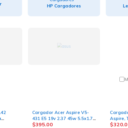
r
HP Cargadores
Le
M
.42
Cargador Acer Aspire V5-
Cargado
a
431 E5 19v 2.37 45w 5.5x1.7
Aspire,
$
395.00
$
320.0
PUNTA AMARLLO
19v 3.4