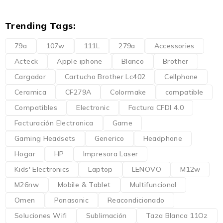
Trending Tags:
79a
107w
111L
279a
Accessories
Acteck
Apple iphone
Blanco
Brother
Cargador
Cartucho Brother Lc402
Cellphone
Ceramica
CF279A
Colormake
compatible
Compatibles
Electronic
Factura CFDI 4.0
Facturación Electronica
Game
Gaming Headsets
Generico
Headphone
Hogar
HP
Impresora Laser
Kids' Electronics
Laptop
LENOVO
M12w
M26nw
Mobile & Tablet
Multifuncional
Omen
Panasonic
Reacondicionado
Soluciones Wifi
Sublimación
Taza Blanca 11Oz