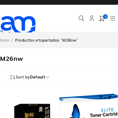
0
Inicio
/
Productos etiquetados “M26nw”
M26nw
Sort by
Default