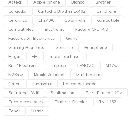
Acteck
Apple iphone
Blanco
Brother
Cargador
Cartucho Brother Lc402
Cellphone
Ceramica
CF279A
Colormake
compatible
Compatibles
Electronic
Factura CFDI 4.0
Facturación Electronica
Game
Gaming Headsets
Generico
Headphone
Hogar
HP
Impresora Laser
Kids' Electronics
Laptop
LENOVO
M12w
M26nw
Mobile & Tablet
Multifuncional
Omen
Panasonic
Reacondicionado
Soluciones Wifi
Sublimación
Taza Blanca 11Oz
Tech Accessories
Timbres Fiscales
TK-1152
Toner
Usado