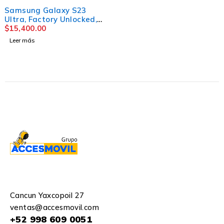
AGOTADO
Samsung Galaxy S23
Ultra, Factory Unlocked,
512GB
$
15,400.00
Leer más
Cancun Yaxcopoil 27
ventas@accesmovil.com
+52 998 609 0051