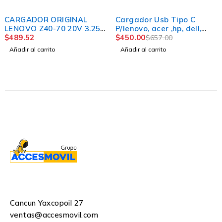
-32%
CARGADOR ORIGINAL
Cargador Usb Tipo C
LENOVO Z40-70 20V 3.25
P/lenovo, acer ,hp, dell,
PLUG TIPO USB
$
489.52
huawei 20v 3.25a
$
450.00
$
657.00
Añadir al carrito
Añadir al carrito
Cancun Yaxcopoil 27
ventas@accesmovil.com