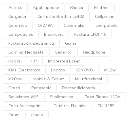
Acteck
Apple iphone
Blanco
Brother
Cargador
Cartucho Brother Lc402
Cellphone
Ceramica
CF279A
Colormake
compatible
Compatibles
Electronic
Factura CFDI 4.0
Facturación Electronica
Game
Gaming Headsets
Generico
Headphone
Hogar
HP
Impresora Laser
Kids' Electronics
Laptop
LENOVO
M12w
M26nw
Mobile & Tablet
Multifuncional
Omen
Panasonic
Reacondicionado
Soluciones Wifi
Sublimación
Taza Blanca 11Oz
Tech Accessories
Timbres Fiscales
TK-1152
Toner
Usado