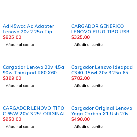
Adl45wcc Ac Adapter
CARGADOR GENERICO
Lenovo 20v 2.25a Tip
LENOVO PLUG TIPO USB
4.0x1.7mm 45w cargador
$
825.00
PUNTA CUADRADA
$
325.00
Añadir al carrito
Añadir al carrito
Cargador Lenovo 20v 4.5a
Cargador Lenovo Ideapad
90w Thinkpad R60 X60
C340-15iwl 20v 3.25a 65w
T60
$
399.00
4.0x1.7mm
$
782.00
Añadir al carrito
Añadir al carrito
CARGADOR LENOVO TIPO
Cargador Original Lenovo
C 65W 20V 3.25ª ORIGINAL
Yoga Carbon X1 Usb 20v
$
950.00
3.25a Y 2.25 PUNTA USB
$
490.00
AMARILLO
Añadir al carrito
Añadir al carrito