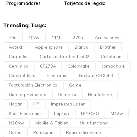
Programadores
Tarjetas de regalo
Trending Tags:
79a
107w
111L
279a
Accessories
Acteck
Apple iphone
Blanco
Brother
Cargador
Cartucho Brother Lc402
Cellphone
Ceramica
CF279A
Colormake
compatible
Compatibles
Electronic
Factura CFDI 4.0
Facturación Electronica
Game
Gaming Headsets
Generico
Headphone
Hogar
HP
Impresora Laser
Kids' Electronics
Laptop
LENOVO
M12w
M26nw
Mobile & Tablet
Multifuncional
Omen
Panasonic
Reacondicionado