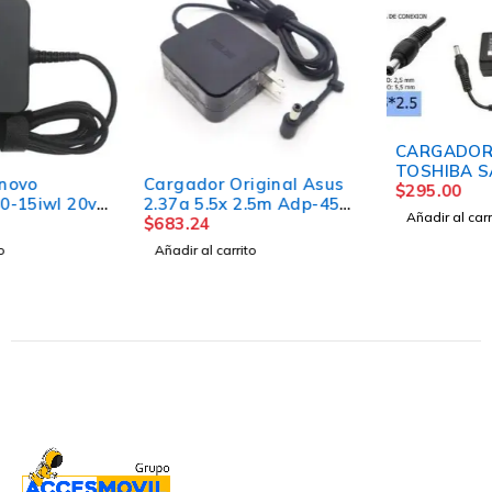
CARGADOR ORIGINAL
TOSHIBA SATELLITE 19V
Cargador Original Asus
3.42a 65W
$
295.00
2.37a 5.5x 2.5m Adp-45w
Añadir al carrito
B Punta Gruesa
$
683.24
Añadir al carrito