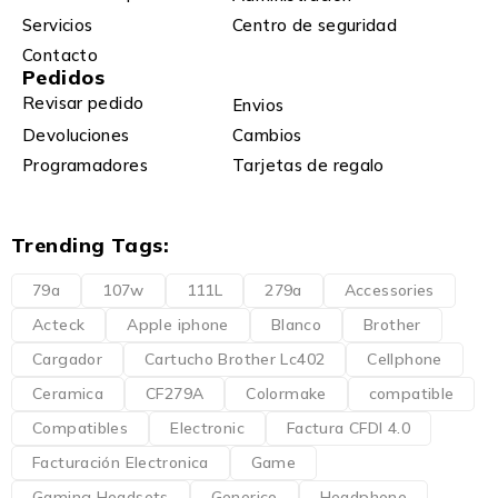
Servicios
Centro de seguridad
Contacto
Pedidos
Revisar pedido
Envios
Devoluciones
Cambios
Programadores
Tarjetas de regalo
Trending Tags:
79a
107w
111L
279a
Accessories
Acteck
Apple iphone
Blanco
Brother
Cargador
Cartucho Brother Lc402
Cellphone
Ceramica
CF279A
Colormake
compatible
Compatibles
Electronic
Factura CFDI 4.0
Facturación Electronica
Game
Gaming Headsets
Generico
Headphone