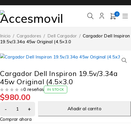
0
Inicio
/
Cargadores
/
Dell Cargador
/
Cargador Dell Inspiron
19.5v/3.34a 45w Original (4.5×3.0
Cargador Dell Inspiron 19.5v/3.34a
45w Original (4.5×3.0
0 reseñas
IN STOCK
$
980.00
VALORADO EN
DE 5
Añadir al carrito
Comprar ahora