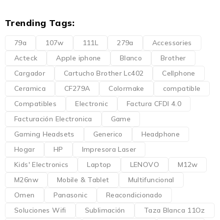
Trending Tags:
79a
107w
111L
279a
Accessories
Acteck
Apple iphone
Blanco
Brother
Cargador
Cartucho Brother Lc402
Cellphone
Ceramica
CF279A
Colormake
compatible
Compatibles
Electronic
Factura CFDI 4.0
Facturación Electronica
Game
Gaming Headsets
Generico
Headphone
Hogar
HP
Impresora Laser
Kids' Electronics
Laptop
LENOVO
M12w
M26nw
Mobile & Tablet
Multifuncional
Omen
Panasonic
Reacondicionado
Soluciones Wifi
Sublimación
Taza Blanca 11Oz