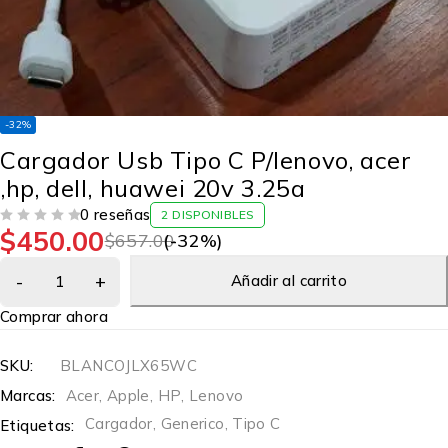
-32%
Cargador Usb Tipo C P/lenovo, acer
,hp, dell, huawei 20v 3.25a
0 reseñas
2 DISPONIBLES
$
450.00
VALORADO EN
DE 5
$
657.00
(-
32
%)
Añadir al carrito
Comprar ahora
SKU:
BLANCOJLX65WC
Marcas:
Acer
,
Apple
,
HP
,
Lenovo
Cargador
,
Generico
,
Tipo C
Etiquetas: