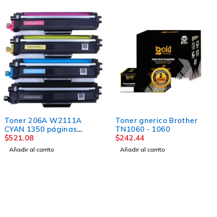
MAS VENDIDO
Toner 206A W2111A
Toner gnerico Brother
CYAN 1350 páginas
TN1060 - 1060
LaserJet Pro CON CHIP
$
521.08
$
242.44
Añadir al carrito
Añadir al carrito