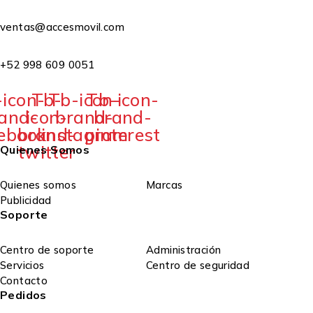
ventas@accesmovil.com
+52 998 609 0051
icon-
Tb-
Tb-icon-
Tb-icon-
and-
icon-
brand-
brand-
ebook
brand-
instagram
pinterest
twitter
Quienes Somos
Quienes somos
Marcas
Publicidad
Soporte
Centro de soporte
Administración
Servicios
Centro de seguridad
Contacto
Pedidos