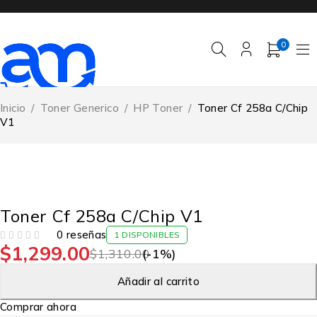
0
Inicio
/
Toner Generico
/
HP Toner
/
Toner Cf 258a C/Chip
V1
-1%
Toner Cf 258a C/Chip V1
0 reseñas
1 DISPONIBLES
$
1,299.00
VALORADO EN
DE 5
$
1,310.00
(-
1
%)
Añadir al carrito
Comprar ahora