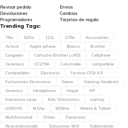
Revisar pedido
Envios
Devoluciones
Cambios
Programadores
Tarjetas de regalo
Trending Tags:
79a
107w
111L
279a
Accessories
Acteck
Apple iphone
Blanco
Brother
Cargador
Cartucho Brother Lc402
Cellphone
Ceramica
CF279A
Colormake
compatible
Compatibles
Electronic
Factura CFDI 4.0
Facturación Electronica
Game
Gaming Headsets
Generico
Headphone
Hogar
HP
Impresora Laser
Kids' Electronics
Laptop
LENOVO
M12w
M26nw
Mobile & Tablet
Multifuncional
Omen
Panasonic
Reacondicionado
Soluciones Wifi
Sublimación