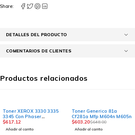
Share:
DETALLES DEL PRODUCTO
COMENTARIOS DE CLIENTES
Productos relacionados
-7%
Toner XEROX 3330 3335
Toner Generico 81a
3345 Con Phaser
Cf281a Mfp M604n M605n
106r03621 Genérico
$
617.12
$
603.20
$
648.00
Añadir al carrito
Añadir al carrito