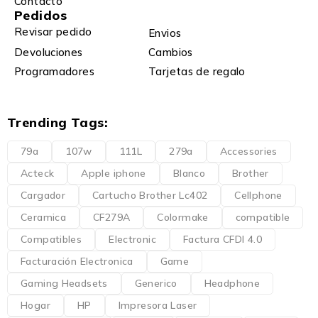
Contacto
Pedidos
Revisar pedido
Envios
Devoluciones
Cambios
Programadores
Tarjetas de regalo
Trending Tags:
79a
107w
111L
279a
Accessories
Acteck
Apple iphone
Blanco
Brother
Cargador
Cartucho Brother Lc402
Cellphone
Ceramica
CF279A
Colormake
compatible
Compatibles
Electronic
Factura CFDI 4.0
Facturación Electronica
Game
Gaming Headsets
Generico
Headphone
Hogar
HP
Impresora Laser