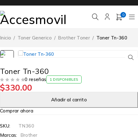
0
Inicio
/
Toner Generico
/
Brother Toner
/
Toner Tn-360
Toner Tn-360
0 reseñas
1 DISPONIBLES
$
330.00
VALORADO EN
DE 5
Añadir al carrito
Comprar ahora
SKU:
TN360
Marcas:
Brother