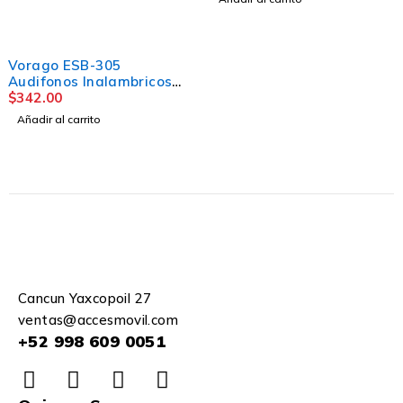
Vorago ESB-305
Audifonos Inalambricos
Earbuds Bluetooth 5.3
$
342.00
TWS IPX6 Manos Libres
Añadir al carrito
Ligeros
Cancun Yaxcopoil 27
ventas@accesmovil.com
+52 998 609 0051