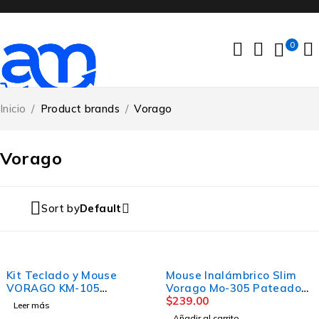
0
Inicio
/
Product brands
/
Vorago
Vorago
Sort by
Default
Kit Teclado y Mouse
Mouse Inalámbrico Slim
VORAGO KM-105
Vorago Mo-305 Pateado
Estándar 104 teclas,
Rgb Color Plateado
$
239.00
Leer más
Negro
Añadir al carrito