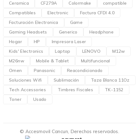
Ceramica
CF279A
Colormake
compatible
Compatibles
Electronic
Factura CFDI 4.0
Facturación Electronica
Game
Gaming Headsets
Generico
Headphone
Hogar
HP
Impresora Laser
Kids' Electronics
Laptop
LENOVO
M12w
M26nw
Mobile & Tablet
Multifuncional
Omen
Panasonic
Reacondicionado
Soluciones Wifi
Sublimación
Taza Blanca 11Oz
Tech Accessories
Timbres Fiscales
TK-1152
Toner
Usado
© Accesmovil Cancun, Derechos reservados.