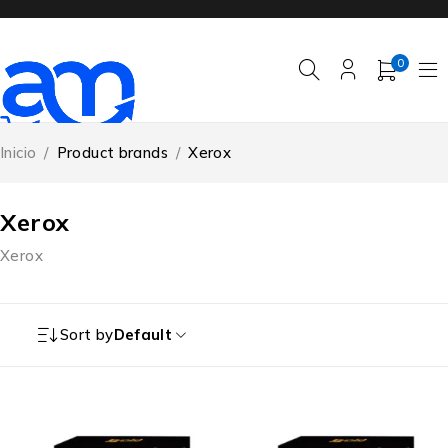
0
Inicio
/
Product brands
/
Xerox
Xerox
Xerox
Sort by
Default