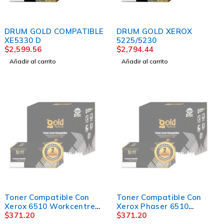
DRUM GOLD COMPATIBLE
DRUM GOLD XEROX
XE5330 D
5225/5230
$
2,599.56
$
2,794.44
Añadir al carrito
Añadir al carrito
AGOTADO
AGOTADO
Toner Compatible Con
Toner Compatible Con
Xerox 6510 Workcentre
Xerox Phaser 6510
6515 magenta
$
371.20
Workcentre 6515 CYAN
$
371.20