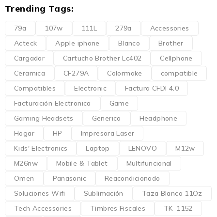
Trending Tags:
79a
107w
111L
279a
Accessories
Acteck
Apple iphone
Blanco
Brother
Cargador
Cartucho Brother Lc402
Cellphone
Ceramica
CF279A
Colormake
compatible
Compatibles
Electronic
Factura CFDI 4.0
Facturación Electronica
Game
Gaming Headsets
Generico
Headphone
Hogar
HP
Impresora Laser
Kids' Electronics
Laptop
LENOVO
M12w
M26nw
Mobile & Tablet
Multifuncional
Omen
Panasonic
Reacondicionado
Soluciones Wifi
Sublimación
Taza Blanca 11Oz
Tech Accessories
Timbres Fiscales
TK-1152