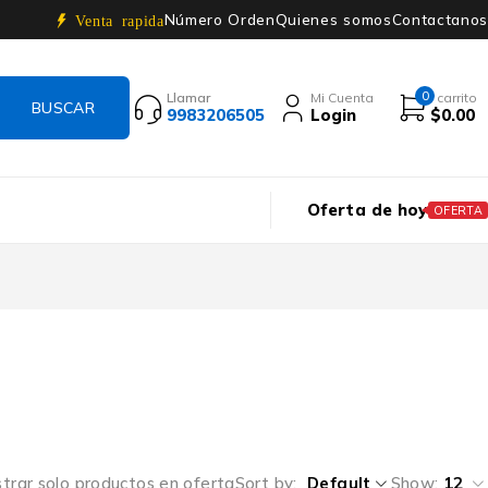
Número Orden
Quienes somos
Contactanos
Venta rapida
0
Llamar
Mi Cuenta
i carrito
9983206505
Login
$
0.00
Oferta de hoy
OFERTA
trar solo productos en oferta
Sort by
Default
Show:
12