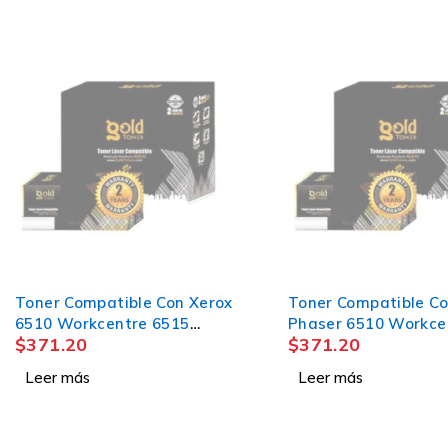
AGOTADO
AGOTADO
Toner Compatible Con Xerox
Toner Compatible Co
6510 Workcentre 6515
Phaser 6510 Workce
$
371.20
$
371.20
magenta
6515 CYAN
Leer más
Leer más