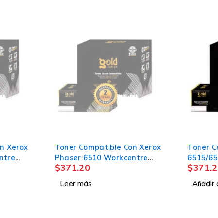
AGOTADO
n Xerox
Toner Compatible Con Xerox
Toner C
ntre
Phaser 6510 Workcentre
6515/65
$
371.20
$
371.2
6515 yellow
Leer más
Añadir a