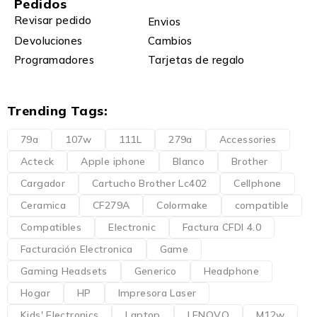
Pedidos
Revisar pedido
Envios
Devoluciones
Cambios
Programadores
Tarjetas de regalo
Trending Tags:
79a
107w
111L
279a
Accessories
Acteck
Apple iphone
Blanco
Brother
Cargador
Cartucho Brother Lc402
Cellphone
Ceramica
CF279A
Colormake
compatible
Compatibles
Electronic
Factura CFDI 4.0
Facturación Electronica
Game
Gaming Headsets
Generico
Headphone
Hogar
HP
Impresora Laser
Kids' Electronics
Laptop
LENOVO
M12w