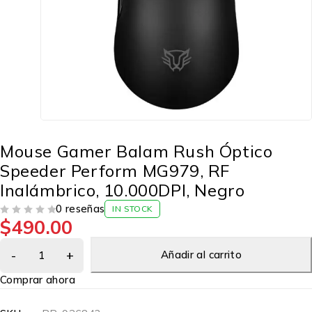
Mouse Gamer Balam Rush Óptico
Speeder Perform MG979, RF
Inalámbrico, 10.000DPI, Negro
0 reseñas
IN STOCK
$
490.00
VALORADO EN
DE 5
Añadir al carrito
Comprar ahora