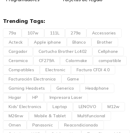
Trending Tags:
79a
107w
111L
279a
Accessories
Acteck
Apple iphone
Blanco
Brother
Cargador
Cartucho Brother Lc402
Cellphone
Ceramica
CF279A
Colormake
compatible
Compatibles
Electronic
Factura CFDI 4.0
Facturación Electronica
Game
Gaming Headsets
Generico
Headphone
Hogar
HP
Impresora Laser
Kids' Electronics
Laptop
LENOVO
M12w
M26nw
Mobile & Tablet
Multifuncional
Omen
Panasonic
Reacondicionado