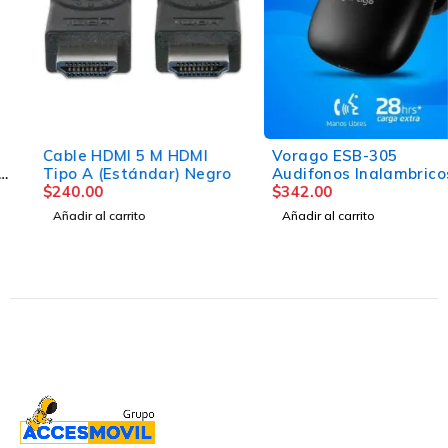
Cable HDMI 5 M HDMI
Vorago ESB-305
Tipo A (Estándar) Negro
Audifonos Inalambricos
$
240.00
Earbuds Bluetooth 5.3
$
342.00
TWS IPX6 Manos Libres
Añadir al carrito
Añadir al carrito
Ligeros