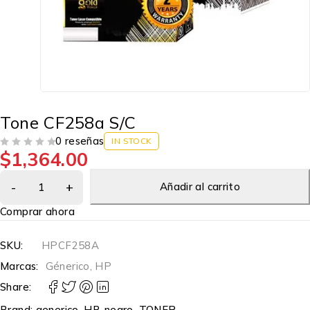
Tone CF258a S/C
0 reseñas
IN STOCK
$
1,364.00
VALORADO EN
DE 5
Añadir al carrito
Comprar ahora
SKU:
HPCF258A
Marcas:
Génerico
,
HP
Share:
Brand:
generico
,
HP
,
negro
,
TONER