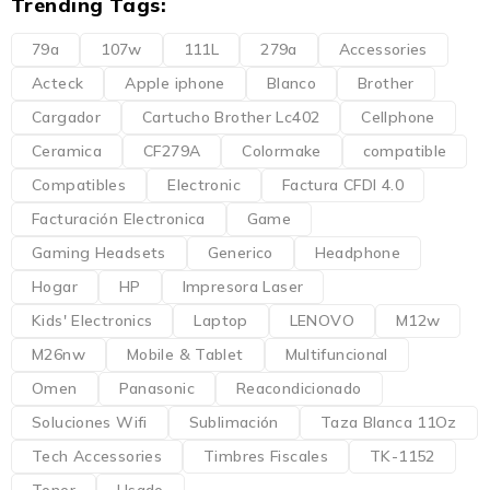
Trending Tags:
79a
107w
111L
279a
Accessories
Acteck
Apple iphone
Blanco
Brother
Cargador
Cartucho Brother Lc402
Cellphone
Ceramica
CF279A
Colormake
compatible
Compatibles
Electronic
Factura CFDI 4.0
Facturación Electronica
Game
Gaming Headsets
Generico
Headphone
Hogar
HP
Impresora Laser
Kids' Electronics
Laptop
LENOVO
M12w
M26nw
Mobile & Tablet
Multifuncional
Omen
Panasonic
Reacondicionado
Soluciones Wifi
Sublimación
Taza Blanca 11Oz
Tech Accessories
Timbres Fiscales
TK-1152