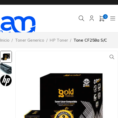
0
Inicio
/
Toner Generico
/
HP Toner
/
Tone CF258a S/C