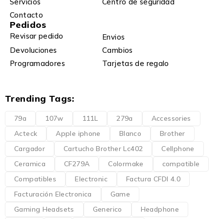
Servicios
Centro de seguridad
Contacto
Pedidos
Revisar pedido
Envios
Devoluciones
Cambios
Programadores
Tarjetas de regalo
Trending Tags:
79a
107w
111L
279a
Accessories
Acteck
Apple iphone
Blanco
Brother
Cargador
Cartucho Brother Lc402
Cellphone
Ceramica
CF279A
Colormake
compatible
Compatibles
Electronic
Factura CFDI 4.0
Facturación Electronica
Game
Gaming Headsets
Generico
Headphone