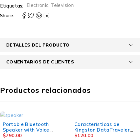
Electronic
,
Television
Etiquetas:
Share:
DETALLES DEL PRODUCTO
COMENTARIOS DE CLIENTES
Productos relacionados
AGOTADO
Portable Bluetooth
Características de
Speaker with Voice
Kingston DataTraveler
Assistant, 10 Hour
$
790.00
Exodia DTX/64 64 GB 3.2
$
120.00