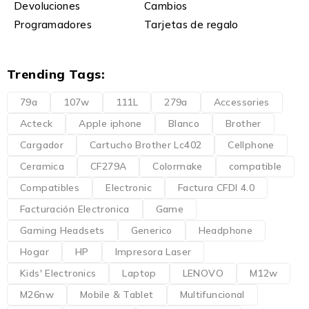
Devoluciones
Cambios
Programadores
Tarjetas de regalo
Trending Tags:
79a
107w
111L
279a
Accessories
Acteck
Apple iphone
Blanco
Brother
Cargador
Cartucho Brother Lc402
Cellphone
Ceramica
CF279A
Colormake
compatible
Compatibles
Electronic
Factura CFDI 4.0
Facturación Electronica
Game
Gaming Headsets
Generico
Headphone
Hogar
HP
Impresora Laser
Kids' Electronics
Laptop
LENOVO
M12w
M26nw
Mobile & Tablet
Multifuncional