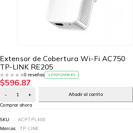
Extensor de Cobertura Wi-Fi AC750
TP-LINK RE205
0 reseñas
1 DISPONIBLES
$
596.87
VALORADO EN
DE 5
Añadir al carrito
Comprar ahora
SKU:
ACPTPL400
Marcas:
TP-LINK