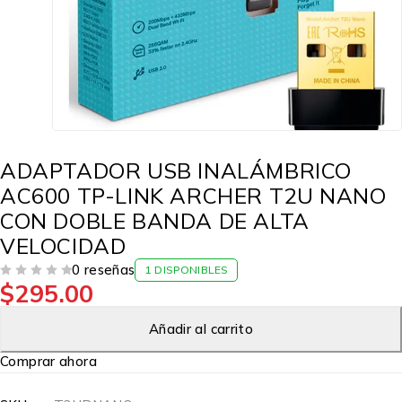
ADAPTADOR USB INALÁMBRICO
AC600 TP-LINK ARCHER T2U NANO
CON DOBLE BANDA DE ALTA
VELOCIDAD
0 reseñas
1 DISPONIBLES
$
295.00
VALORADO EN
DE 5
Añadir al carrito
Comprar ahora