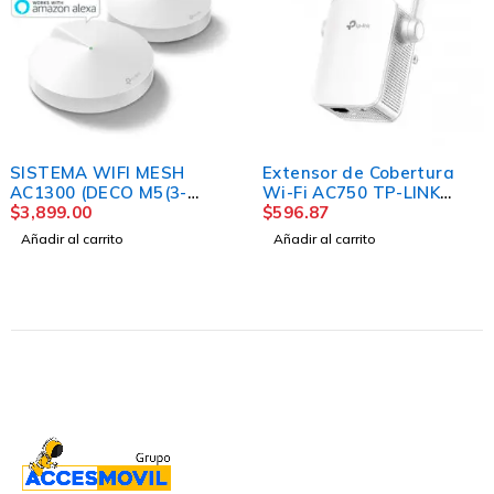
MAS VENDIDO
MAS VENDIDO
Extensor de Cobertura
SISTEMA WIFI MESH
Wi-Fi AC750 TP-LINK
AC1200 DECO M4(2-
RE205
$
596.87
PACK) PARA CONEXIONE
$
2,042.00
EN TODO EL HOGAR
Añadir al carrito
Añadir al carrito