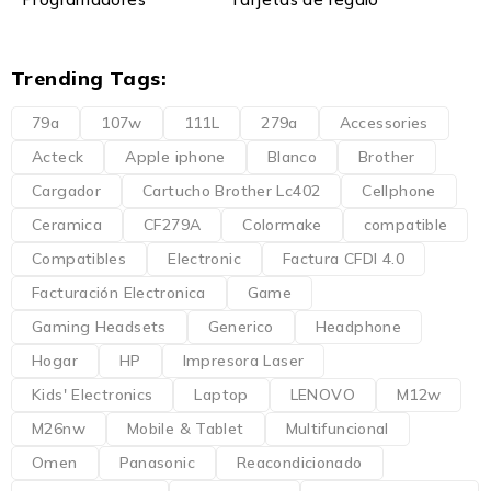
Trending Tags:
79a
107w
111L
279a
Accessories
Acteck
Apple iphone
Blanco
Brother
Cargador
Cartucho Brother Lc402
Cellphone
Ceramica
CF279A
Colormake
compatible
Compatibles
Electronic
Factura CFDI 4.0
Facturación Electronica
Game
Gaming Headsets
Generico
Headphone
Hogar
HP
Impresora Laser
Kids' Electronics
Laptop
LENOVO
M12w
M26nw
Mobile & Tablet
Multifuncional
Omen
Panasonic
Reacondicionado