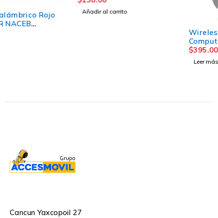
con Amarillo
Añadir al carrito
AGOTADO
Wireless Mouse For
Computer Gaming
$
395.00
Leer más
Cancun Yaxcopoil 27