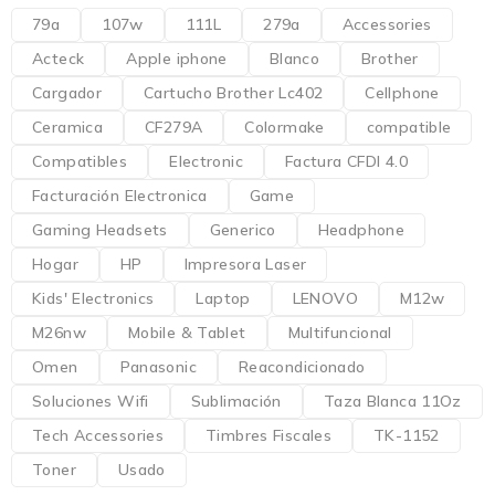
79a
107w
111L
279a
Accessories
Acteck
Apple iphone
Blanco
Brother
Cargador
Cartucho Brother Lc402
Cellphone
Ceramica
CF279A
Colormake
compatible
Compatibles
Electronic
Factura CFDI 4.0
Facturación Electronica
Game
Gaming Headsets
Generico
Headphone
Hogar
HP
Impresora Laser
Kids' Electronics
Laptop
LENOVO
M12w
M26nw
Mobile & Tablet
Multifuncional
Omen
Panasonic
Reacondicionado
Soluciones Wifi
Sublimación
Taza Blanca 11Oz
Tech Accessories
Timbres Fiscales
TK-1152
Toner
Usado