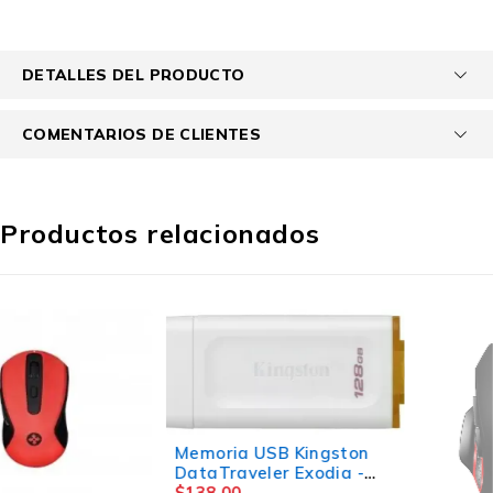
DETALLES DEL PRODUCTO
COMENTARIOS DE CLIENTES
Productos relacionados
Memoria USB Kingston
DataTraveler Exodia -
128GB - USB 3.2 - Blanco
$
138.00