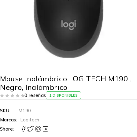
Mouse Inalámbrico LOGITECH M190 ,
Negro, Inalámbrico
0 reseñas
1 DISPONIBLES
VALORADO EN
DE 5
SKU:
M190
Marcas:
Logitech
Share: