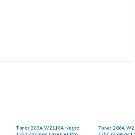
206A W2110A Negro
Toner 206A W2111A CYAN
ginas LaserJet Pro
1350 páginas LaserJet Pro