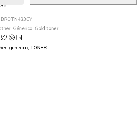
ora
-BROTN433CY
other
,
Génerico
,
Gold toner
her
,
generico
,
TONER