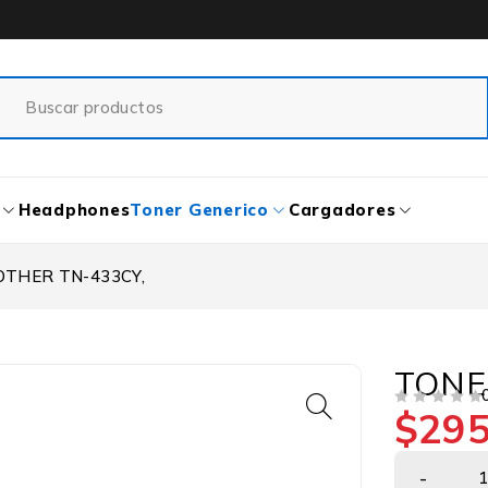
Headphones
Toner Generico
Cargadores
THER TN-433CY,
TONE
$
295
VALORADO EN
DE 5