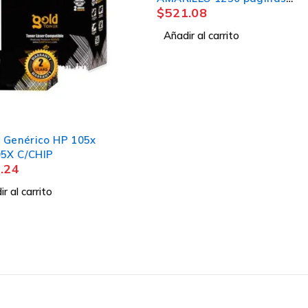
$
521.08
$
535.0
LaserJet Pro CON CHIP
CON CH
Añadir al carrito
Añadir a
05x