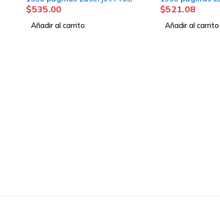
0
$
521.08
IP
CON CHIP
l carrito
Añadir al carrito