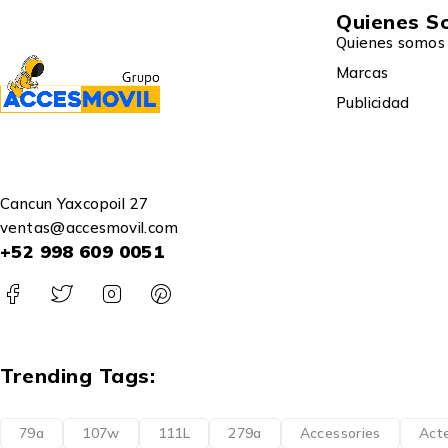
Quienes S
Quienes somos
Marcas
Publicidad
Cancun Yaxcopoil 27
ventas@accesmovil.com
+52 998 609 0051
Trending Tags:
79a
107w
111L
279a
Accessories
Act