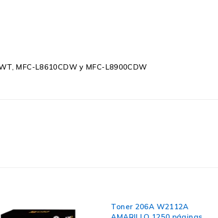
CDWT, MFC-L8610CDW y MFC-L8900CDW
Toner 206A W2112A
Toner 
AMARILLO 1250 páginas
1350 pá