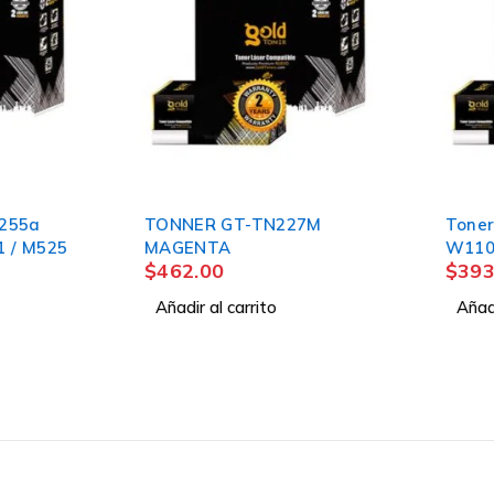
TONNER GT-TN227M
Toner Genérico HP 1
MAGENTA
W1105X C/CHIP
$
462.00
$
393.24
Añadir al carrito
Añadir al carrito