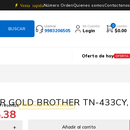
Número Orden
Quienes somos
Contactanos
Venta rapida
0
Llamar
Mi Cuenta
i carrito
9983206505
Login
$
0.00
Oferta de hoy
OFERTA
R GOLD BROTHER TN-433CY,
0 reseñas
DISPONIBLE PARA RESERVA
.38
Añadir al carrito