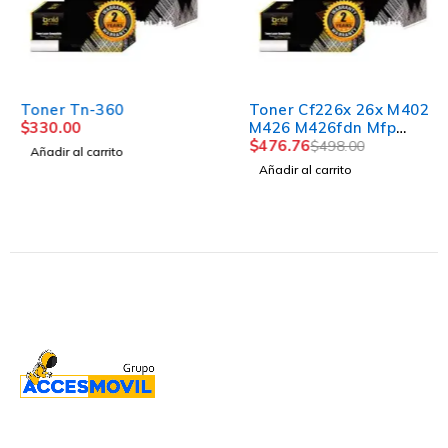
-4%
Toner Tn-360
Toner Cf226x 26x M402
$
330.00
M426 M426fdn Mfp
M426fdw Mfp M402dn
$
476.76
$
498.00
Añadir al carrito
Añadir al carrito