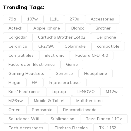
Trending Tags:
79a
107w
111L
279a
Accessories
Acteck
Apple iphone
Blanco
Brother
Cargador
Cartucho Brother Lc402
Cellphone
Ceramica
CF279A
Colormake
compatible
Compatibles
Electronic
Factura CFDI 4.0
Facturación Electronica
Game
Gaming Headsets
Generico
Headphone
Hogar
HP
Impresora Laser
Kids' Electronics
Laptop
LENOVO
M12w
M26nw
Mobile & Tablet
Multifuncional
Omen
Panasonic
Reacondicionado
Soluciones Wifi
Sublimación
Taza Blanca 11Oz
Tech Accessories
Timbres Fiscales
TK-1152