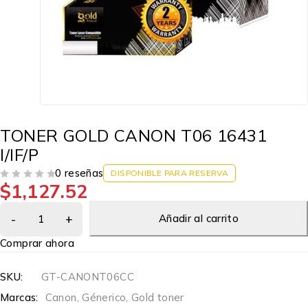
TONER GOLD CANON T06 16431
I/IF/P
0 reseñas
DISPONIBLE PARA RESERVA
$
1,127.52
VALORADO EN
DE 5
Añadir al carrito
Comprar ahora
SKU:
GT-CANONT06CC
Marcas:
Canon
,
Génerico
,
Gold toner