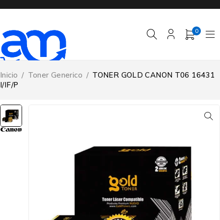
0
Inicio
/
Toner Generico
/
TONER GOLD CANON T06 16431
I/IF/P