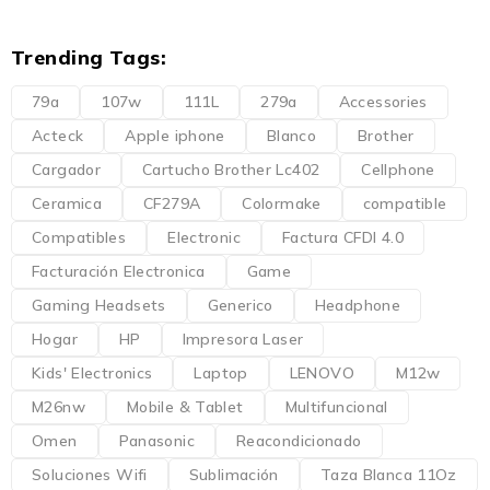
Trending Tags:
79a
107w
111L
279a
Accessories
Acteck
Apple iphone
Blanco
Brother
Cargador
Cartucho Brother Lc402
Cellphone
Ceramica
CF279A
Colormake
compatible
Compatibles
Electronic
Factura CFDI 4.0
Facturación Electronica
Game
Gaming Headsets
Generico
Headphone
Hogar
HP
Impresora Laser
Kids' Electronics
Laptop
LENOVO
M12w
M26nw
Mobile & Tablet
Multifuncional
Omen
Panasonic
Reacondicionado
Soluciones Wifi
Sublimación
Taza Blanca 11Oz