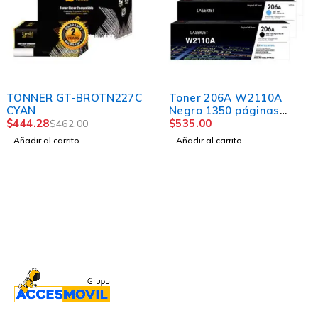
-4%
TONNER GT-BROTN227C
Toner 206A W2110A
CYAN
Negro 1350 páginas
$
444.28
LaserJet Pro CON CHIP
$
535.00
$
462.00
Añadir al carrito
Añadir al carrito