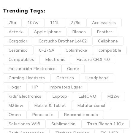
Trending Tags:
79a
107w
111L
279a
Accessories
Acteck
Apple iphone
Blanco
Brother
Cargador
Cartucho Brother Lc402
Cellphone
Ceramica
CF279A
Colormake
compatible
Compatibles
Electronic
Factura CFDI 4.0
Facturación Electronica
Game
Gaming Headsets
Generico
Headphone
Hogar
HP
Impresora Laser
Kids' Electronics
Laptop
LENOVO
M12w
M26nw
Mobile & Tablet
Multifuncional
Omen
Panasonic
Reacondicionado
Soluciones Wifi
Sublimación
Taza Blanca 11Oz