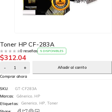
Toner HP CF-283A
0 reseñas
5 DISPONIBLES
$
312.04
VALORADO EN
DE 5
Añadir al carrito
Comprar ahora
SKU:
GT-CF283A
Marcas:
Génerico
,
HP
Generico
,
HP
,
Toner
Etiquetas:
Share: