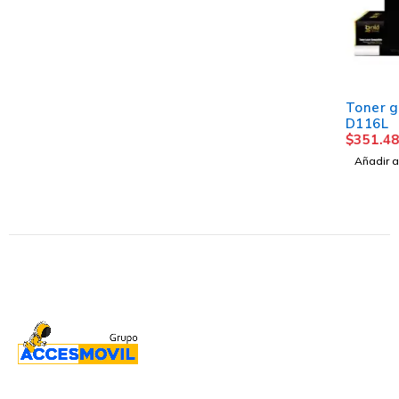
Toner génerico Samsung
D116L
$
351.48
Añadir al carrito