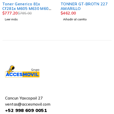
-2%
TONNER GT-BROTN 227
Toner Compatible
06
AMARILLO
Samsung Sl-x4300lx
to
$
462.00
Negro Clt-k808s
$
1,763.00
$
1,792.00
Añadir al carrito
Añadir al carrito
Cancun Yaxcopoil 27
ventas@accesmovil.com
+52 998 609 0051