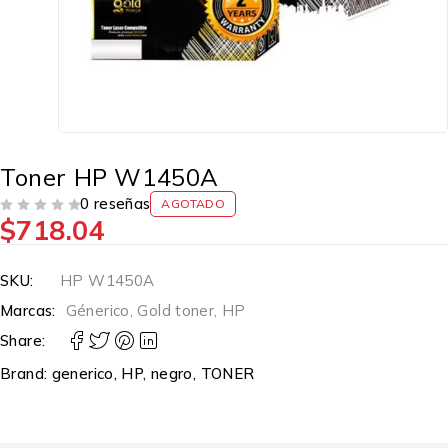
Toner HP W1450A
0 reseñas
AGOTADO
$
718.04
VALORADO EN
DE 5
SKU:
HP W1450A
Marcas:
Génerico
,
Gold toner
,
HP
Share:
Brand:
generico
,
HP
,
negro
,
TONER