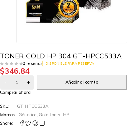
TONER GOLD HP 304 GT-HPCC533A
0 reseñas
DISPONIBLE PARA RESERVA
$
346.84
VALORADO EN
DE 5
Añadir al carrito
Comprar ahora
SKU:
GT HPCC533A
Marcas:
Génerico
,
Gold toner
,
HP
Share: