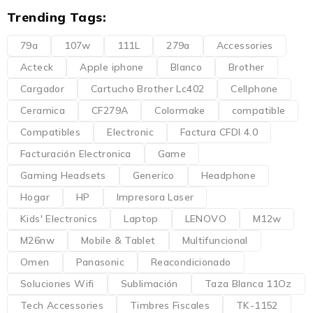
Trending Tags:
79a
107w
111L
279a
Accessories
Acteck
Apple iphone
Blanco
Brother
Cargador
Cartucho Brother Lc402
Cellphone
Ceramica
CF279A
Colormake
compatible
Compatibles
Electronic
Factura CFDI 4.0
Facturación Electronica
Game
Gaming Headsets
Generico
Headphone
Hogar
HP
Impresora Laser
Kids' Electronics
Laptop
LENOVO
M12w
M26nw
Mobile & Tablet
Multifuncional
Omen
Panasonic
Reacondicionado
Soluciones Wifi
Sublimación
Taza Blanca 11Oz
Tech Accessories
Timbres Fiscales
TK-1152